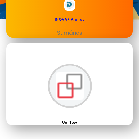
INOVAR Alunos
Sumários
Uniflow