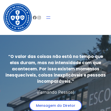
Saltar
Início
Agrupam
para
Facebook
Instagram
o
conteúdo
“O valor das coisas não está no tempo que
elas duram, mas na intensidade com que
acontecem. Por isso existem momentos
inesquecíveis, coisas inexplicáveis e pessoas
incomparáveis.”
(Fernando Pessoa)
Mensagem do Diretor