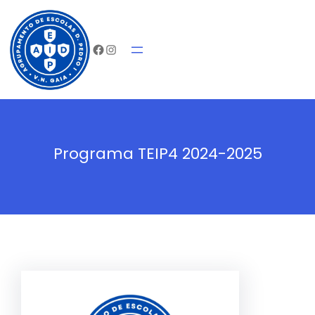
Saltar
Início
Agrupam
para
Facebook
Instagram
o
conteúdo
Programa TEIP4 2024-2025