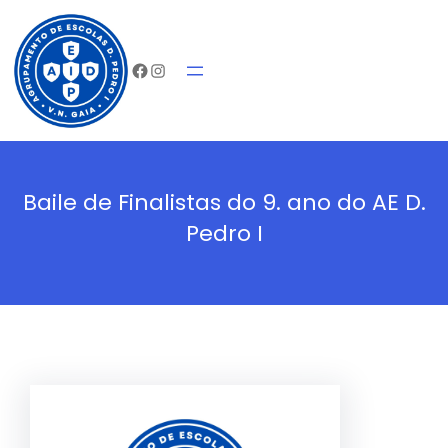
Saltar
Início
Agrupam
para
Facebook
Instagram
o
conteúdo
Baile de Finalistas do 9. ano do AE D.
Pedro I