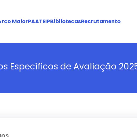
Arco Maior
PAA
TEIP
Bibliotecas
Recrutamento
ios Específicos de Avaliação 20
IOS