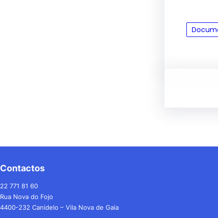
Docum
Contactos
22 771 81 60
Rua Nova do Fojo
4400-232 Canidelo – Vila Nova de Gaia