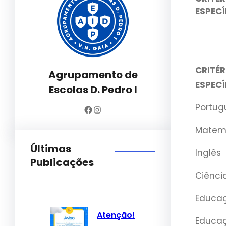
ESPECÍ
CRITÉR
Agrupamento de
ESPECÍ
Escolas D. Pedro I
Portug
Facebook
Instagram
Matem
Últimas
Inglês
Publicações
Ciênci
Educaç
Atenção!
Educaç