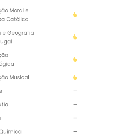
ão Moral e
sa Católica
a e Geografia
tugal
ção
ógica
ão Musical
s
—
fia
—
a
—
-Química
—