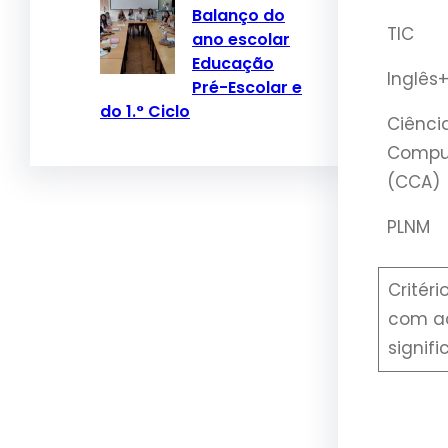
Balanço do
TIC
ano escolar
Educação
Inglês
Pré-Escolar e
do 1.° Ciclo
Ciênci
Comput
(CCA)
PLNM
Critér
com ad
signifi