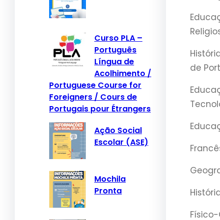
Educaç
Religio
Curso PLA –
Português
Históri
Língua de
de Por
Acolhimento /
Portuguese Course for
Educa
Foreigners / Cours de
Tecnol
Portugais pour Étrangers
Educaç
Ação Social
Escolar (ASE)
Francê
Geogra
Mochila
Pronta
Históri
Físico