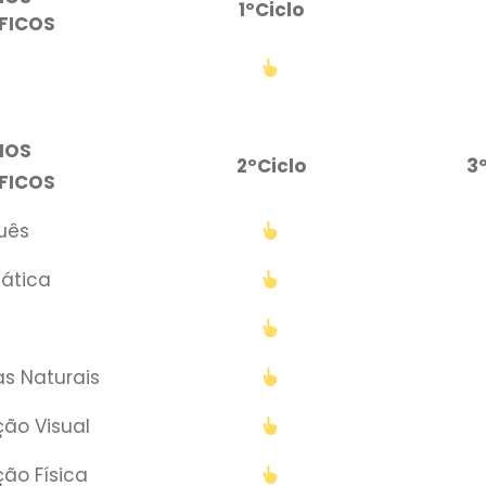
1ºCiclo
FICOS
IOS
2ºCiclo
3
FICOS
uês
ática
as Naturais
ão Visual
ão Física