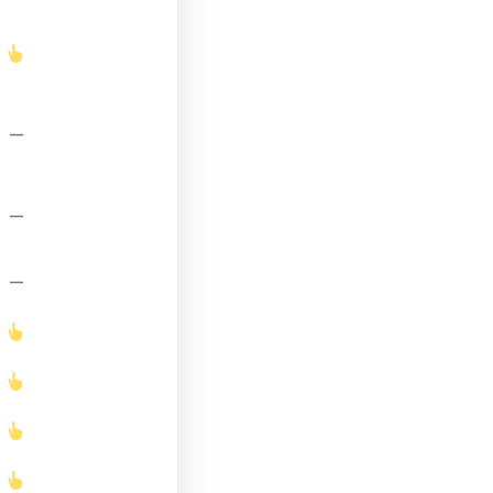
—
—
—