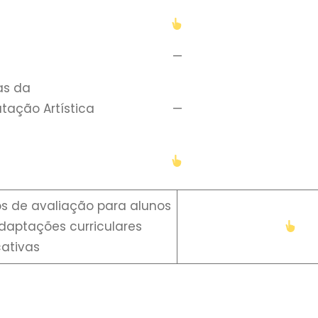
+
—
as da
ação Artística
—
ios de avaliação para alunos
aptações curriculares
cativas